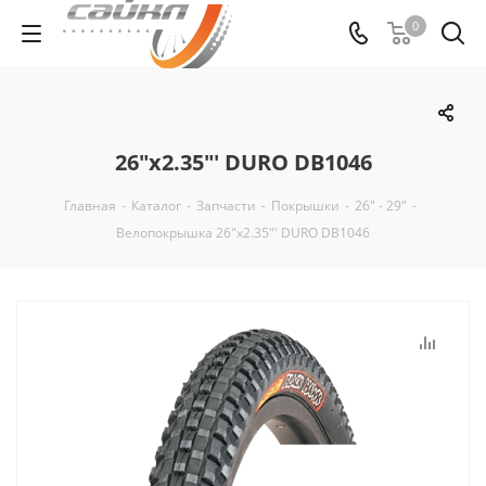
0
26"x2.35"' DURO DB1046
Главная
-
Каталог
-
Запчасти
-
Покрышки
-
26" - 29"
-
Велопокрышка 26"x2.35"' DURO DB1046