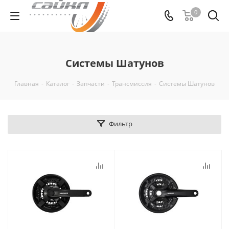
0
Системы Шатунов
Главная
-
Каталог
-
Запчасти
-
Трансмиссия
-
Системы Шатунов
Фильтр