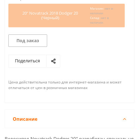
Магазин:
нет в
20" Novatrack 2018 Dodger 20
наличии
(Черный)
Склад:
нет в
наличии
Под заказ
Поделиться
Цена действительна только для интернет-магазина и может
отличаться от цен в розничных магазинах
Описание
Велосипед Novatrack Dodger 20" разработан специально