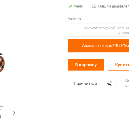
Мало
Нашли дешевле?
Размер
Самокат складной TechTea
фиоле
Самокат складной TechTea
В корзину
Купить
Ц
Поделиться
о