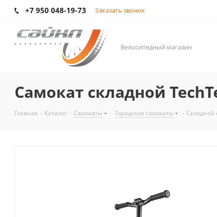
+7 950 048-19-73
Заказать звонок
Велосипедный магазин
Самокат складной TechTe
Главная
-
Каталог
-
Самокаты
-
Городские самокаты
-
Складной с