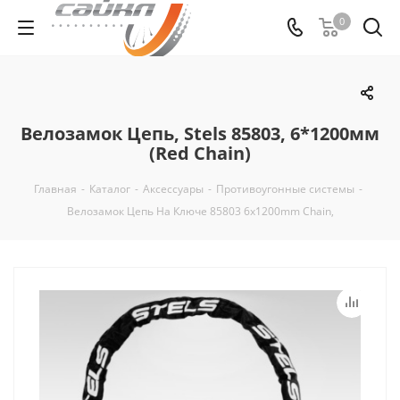
0
Велозамок Цепь, Stels 85803, 6*1200мм
(Red Chain)
Главная
-
Каталог
-
Аксессуары
-
Противоугонные системы
-
Велозамок Цепь На Ключе 85803 6x1200mm Chain,