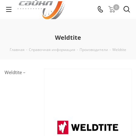
0
Weldtite
Главная
-
Справочная информация
-
Производители
-
Weldtite
Weldtite –