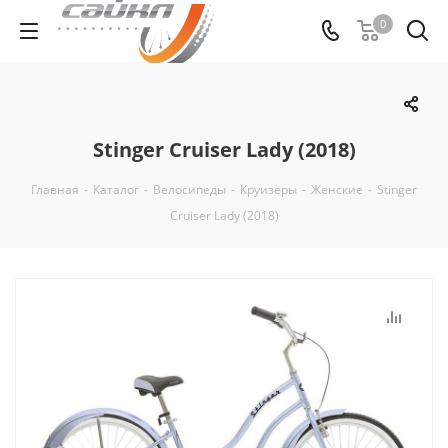
0
Stinger Cruiser Lady (2018)
Главная
-
Каталог
-
Велосипеды
-
Круизеры
-
Женские
-
Stinger
Cruiser Lady (2018)