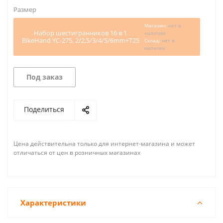
Размер
Магазин:
нет в
Набор шестигранников 16 в 1
наличии
BikeHand YC-275, 2/2,5/3/4/5/6mm+Т25
Склад:
нет в
наличии
Под заказ
Поделиться
Цена действительна только для интернет-магазина и может
отличаться от цен в розничных магазинах
Характеристики